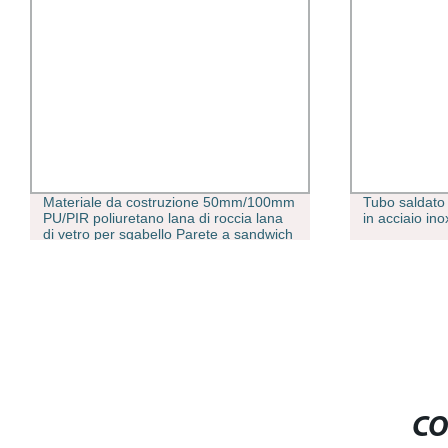
Materiale da costruzione 50mm/100mm
Tubo saldato
PU/PIR poliuretano lana di roccia lana
in acciaio in
di vetro per sgabello Parete a sandwich
isolata per pannello in acciaio per
soffitto divisorio
CO