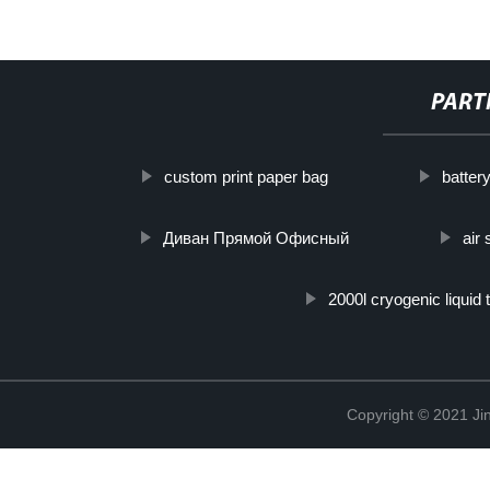
PART
custom print paper bag
batter
Диван Прямой Офисный
air
2000l cryogenic liquid 
Copyright © 2021 Jin