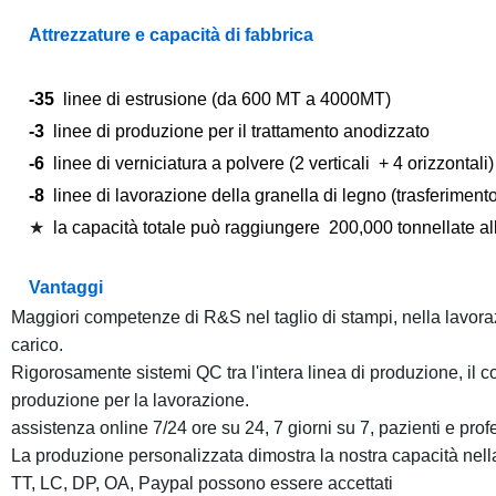
Attrezzature e capacità di fabbrica
-35
linee di estrusione
(da
600 MT
a
4000MT
)
-3
linee di produzione
per il trattamento anodizzato
-6
linee di verniciatura a polvere
(2 verticali
+
4
orizzontali)
-8
linee di lavorazione della granella di legno
(trasferimento
★
la capacità totale può raggiungere
200,000
tonnellate
al
Vantaggi
Maggiori competenze di R&S nel
taglio di stampi,
nella
lavoraz
carico
.
Rigorosamente sistemi QC tra l'intera linea di produzione
,
il c
produzione
per la lavorazione.
assistenza
online 7/24 ore su 24
, 7 giorni su 7, pazienti
e
profe
La produzione personalizzata dimostra la nostra capacità nella
TT, LC, DP, OA, Paypal possono essere accettati