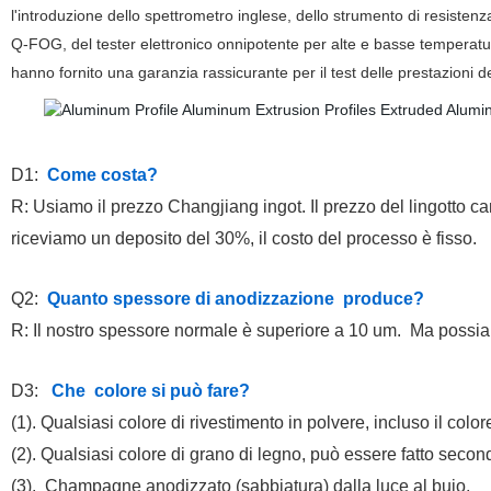
l'introduzione dello spettrometro inglese, dello strumento di resistenza
Q-FOG, del tester elettronico onnipotente per alte e basse temperatur
hanno fornito una garanzia rassicurante per il test delle prestazioni de
D1:
Come
costa
?
R:
Usiamo il prezzo Changjiang ingot. Il prezzo del lingotto camb
riceviamo un deposito del 30%, il costo del processo è fisso.
Q2
:
Quanto
spessore di anodizzazione
produce
?
R: Il nostro spessore normale è superiore
a 10
um.
Ma
possi
D3
:
Che
colore
si può fare
?
(1).
Qualsiasi colore di rivestimento in polvere, incluso il col
(2).
Qualsiasi colore di grano di legno, può essere fatto second
(3).
Champagne anodizzato (sabbiatura) dalla luce al buio,