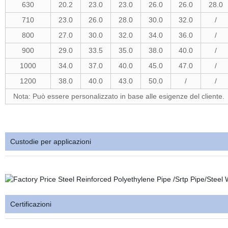
630
20.2
23.0
23.0
26.0
26.0
28.0
710
23.0
26.0
28.0
30.0
32.0
/
800
27.0
30.0
32.0
34.0
36.0
/
900
29.0
33.5
35.0
38.0
40.0
/
1000
34.0
37.0
40.0
45.0
47.0
/
1200
38.0
40.0
43.0
50.0
/
/
Nota: Può essere personalizzato in base alle esigenze del cliente.
Custodie per applicazioni
Certificazioni