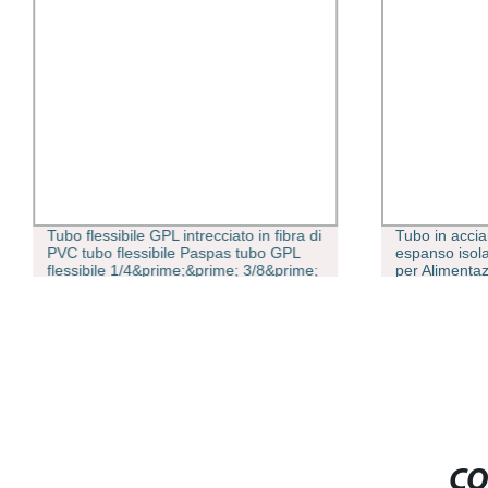
Tubo flessibile GPL intrecciato in fibra di
Tubo in accia
PVC tubo flessibile Paspas tubo GPL
espanso isola
flessibile 1/4&prime;&prime; 3/8&prime;
per Alimentaz
1/2&prime;&prime; 3/4&prime;
fredda
1&prime;&prime; 2&prime;
3&prime;&prime; tubo flessibile del gas
CO