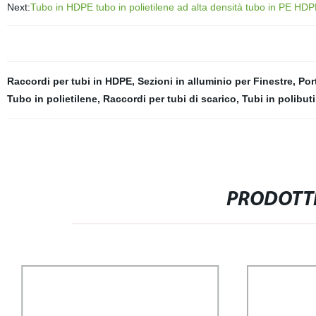
Next:
Tubo in HDPE tubo in polietilene ad alta densità tubo in PE HDPE 
Raccordi per tubi in HDPE
,
Sezioni in alluminio per Finestre
,
Por
Tubo in polietilene
,
Raccordi per tubi di scarico
,
Tubi in polibut
PRODOTTI