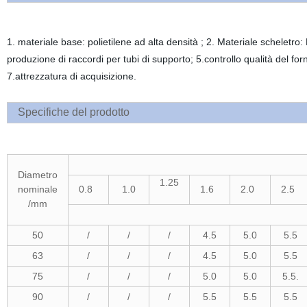
1. materiale base: polietilene ad alta densità ; 2. Materiale scheletro
produzione di raccordi per tubi di supporto; 5.controllo qualità del forn
7.attrezzatura di acquisizione.
Specifiche del prodotto
Diametro
1.25
nominale
0.8
1.0
1.6
2.0
2.5
/mm
50
/
/
/
4.5
5.0
5.5
63
/
/
/
4.5
5.0
5.5
75
/
/
/
5.0
5.0
5.5.
90
/
/
/
5.5
5.5
5.5