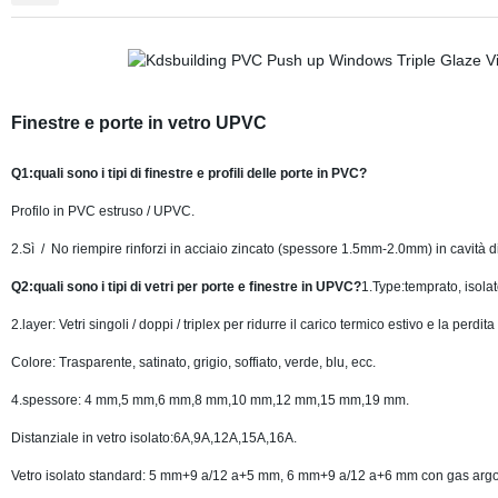
Finestre e
porte in vetro UPVC
Q1:quali sono i tipi di
finestre e profili delle porte in PVC?
Profilo in PVC estruso / UPVC
.
2.Sì
/
No riempire rinforzi in acciaio zincato (spessore 1.5mm-2.0mm) in cavità di
Q2:quali sono i tipi di
vetri per porte e finestre in UPVC?
1.Type:temprato, isolat
2.layer:
Vetri singoli / doppi / triplex per ridurre il carico termico estivo e la perdit
Colore: Trasparente, satinato, grigio, soffiato, verde, blu, ecc.
4.spessore: 4 mm,5 mm,6 mm,8 mm,10 mm,12 mm,15 mm,19 mm
.
Distanziale in vetro isolato:6A,9A,12A,15A,16A
.
Vetro isolato standard: 5 mm+9 a/12 a+5 mm, 6 mm+9 a/12 a+6 mm con gas argon 