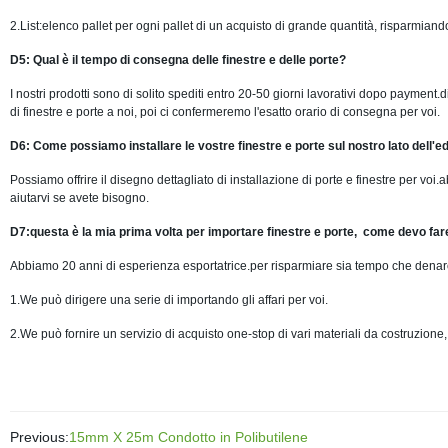
2.List:elenco pallet per ogni pallet di un acquisto di grande quantità, risparmiand
D5: Qual è il tempo di consegna delle finestre e delle porte?
I nostri prodotti sono di solito spediti entro 20-50 giorni lavorativi dopo payment.di
di finestre e porte a noi, poi ci confermeremo l'esatto orario di consegna per voi.
D6: Come possiamo installare le vostre finestre e porte sul nostro lato dell'ed
Possiamo offrire il disegno dettagliato di installazione di porte e finestre per voi
aiutarvi se avete bisogno.
D7:questa è la mia prima volta per importare finestre e porte,
come devo far
Abbiamo
20
anni di esperienza esportatrice.per risparmiare sia tempo che dena
1.We può dirigere una serie di importando gli affari per voi.
2.We può fornire un servizio di acquisto one-stop di vari materiali da costruzione
Previous:
15mm X 25m Condotto in Polibutilene