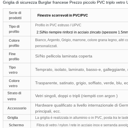
Griglia di sicurezza Burglar francese Prezzo piccolo PVC triplo vetr
Serie di
Finestre scorrevoli in PVC/PVC
prodotti
Profilo in PVC estruso / UPVC
Tipo di
profilo
2.Sì/No riempire rinforzi in acciaio zincato (spessore 1.5mm
Bianco, Argento, Grigio, marrone, colore grana legno, altri co
Colore
profilo
personalizzati.
Fine
Sì/No pellicola laminata coperta
profilo
Tipo
Temprato, isolato, laminato, basso-e, galleggiante, ri
vetro
Colore
Trasparente, satinato, grigio, soffiato, verde, blu, ec
vetro
Strato di
Vetri singoli, doppi o tripli (riempiti con argon )
vetro
Hardware qualificato a livello internazionale di Ger
Accessorio
principali, ecc.
Griglia
La griglia è realizzata in alluminio o in PVC, posta tra le lastr
Schermo
Fibra di vetro / nylon / rete in acciaio inox e serranda avvolg