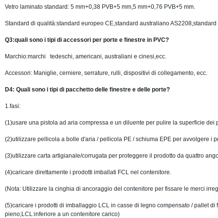
Vetro laminato standard: 5 mm+0,38 PVB+5 mm,5 mm+0,76 PVB+5 mm
.
Standard di qualità:standard europeo CE,standard australiano AS2208,standar
Q3:quali sono i tipi di
accessori per porte e finestre in PVC
?
Marchio:marchi
tedeschi, americani, australiani e cinesi,ecc.
Accessori
: Maniglie, cerniere, serrature, rulli, dispositivi di collegamento, ecc.
D4: Quali sono i tipi di pacchetto delle finestre e delle porte?
1.fasi:
(1)usare una pistola ad aria compressa e un diluente
per pulire la superficie dei p
(2)utilizzare pellicola a bolle d'aria / pellicola PE / schiuma EPE per avvolgere i 
(3)utilizzare carta artigianale/corrugata per proteggere il prodotto da quattro ango
(4)caricare direttamente i prodotti imballati FCL nel contenitore.
(Nota: Utilizzare la cinghia di ancoraggio del contenitore per fissare le merci irre
(5)caricare i prodotti di imballaggio LCL in casse di legno compensato / pallet di
pieno;LCL:inferiore a un contenitore carico)