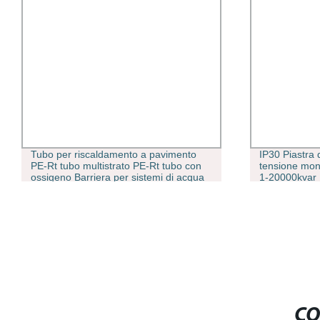
Tubo per riscaldamento a pavimento
IP30 Piastra 
PE-Rt tubo multistrato PE-Rt tubo con
tensione mon
ossigeno Barriera per sistemi di acqua
1-20000kvar D
fredda e calda
commutazion
automatica de
scatola/cabin
CO