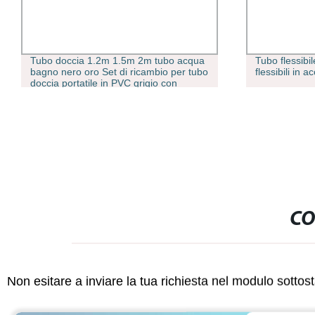
Tubo flessibile di scarico con soffietti
[Qisong] tubi f
flessibili in acciaio inox con High Qualità
universali co
CO
Non esitare a inviare la tua richiesta nel modulo sotto