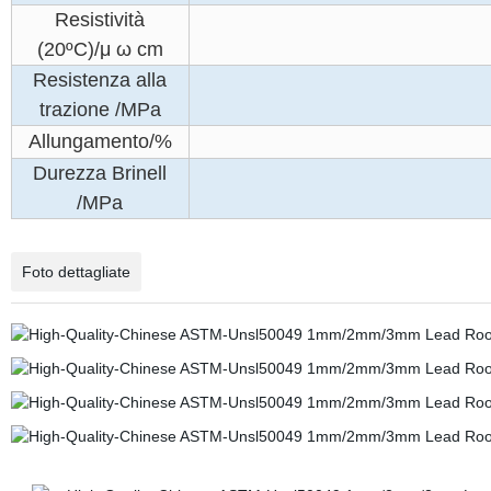
Resistività
(20ºC)/μ ω cm
Resistenza alla
trazione /MPa
Allungamento/%
Durezza Brinell
/MPa
Foto dettagliate