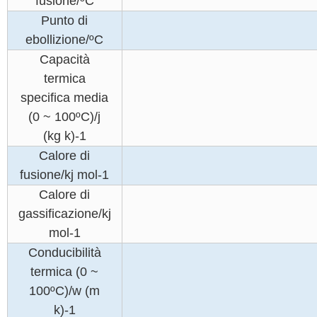
fusione/ºC
Punto di
ebollizione/ºC
Capacità
termica
specifica media
(0 ~ 100ºC)/j
(kg k)-1
Calore di
fusione/kj mol-1
Calore di
gassificazione/kj
mol-1
Conducibilità
termica (0 ~
100ºC)/w (m
k)-1