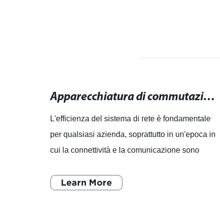
Apparecchiatura di commutazione completa a bassa tensione AC Ggd - Alta qualità e sicurezza garantite
Apparecchiatura di commutazione: massimizza l'efficienza del tuo sistema di rete.
un
L'efficienza del sistema di rete è fondamentale
ione in
per qualsiasi azienda, soprattutto in un'epoca in
e di
cui la connettività e la comunicazione sono
re
cruciali per il successo. È per questo che
l'apparecchi
Learn More