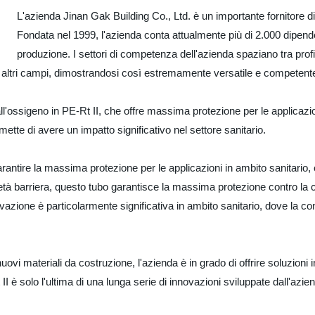
L'azienda Jinan Gak Building Co., Ltd. è un importante fornitore di
Fondata nel 1999, l'azienda conta attualmente più di 2.000 dipendenti
produzione. I settori di competenza dell'azienda spaziano tra profili
e altri campi, dimostrandosi così estremamente versatile e competente i
ll'ossigeno in PE-Rt II, che offre massima protezione per le applicazi
ette di avere un impatto significativo nel settore sanitario.
arantire la massima protezione per le applicazioni in ambito sanitario, 
oprietà barriera, questo tubo garantisce la massima protezione contro
ovazione è particolarmente significativa in ambito sanitario, dove la co
vi materiali da costruzione, l'azienda è in grado di offrire soluzioni 
 II è solo l'ultima di una lunga serie di innovazioni sviluppate dall'azie