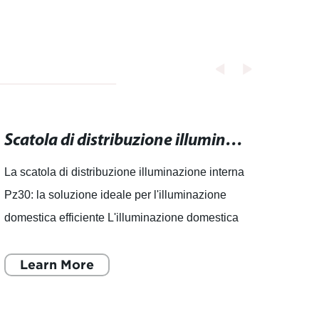
Scatola di distribuzione illuminazione interna Pz30: la soluzione ideale per l'illuminazione domestica efficiente
La scatola di distribuzione illuminazione interna
L'ill
Pz30: la soluzione ideale per l'illuminazione
migli
domestica efficiente L'illuminazione domestica
Un'azi
efficiente è diventata sempre più importante per
in Ci
le pe
Learn More
le nu
L