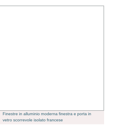
Finestre in alluminio moderna finestra e porta in
Soffie
vetro scorrevole isolato francese
scaric
scaric