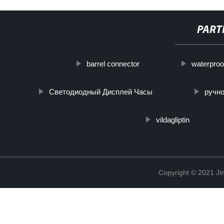
PART
barrel connector
waterproof
Светодиодный Дисплей Часы
ручн
vildagliptin
Copyright © 2021 Jin