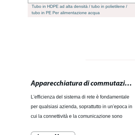
ta
Tubo in HDPE ad alta densità / tubo in polietilene /
tubo in PE Per alimentazione acqua
Apparecchiatura di commutazione completa a bassa tensione AC Ggd - Alta qualità e sicurezza garantite
Apparecchiatura di commutazione: massimizza l'efficienza del tuo sistema di rete.
un
L'efficienza del sistema di rete è fondamentale
ione in
per qualsiasi azienda, soprattutto in un'epoca in
e di
cui la connettività e la comunicazione sono
re
cruciali per il successo. È per questo che