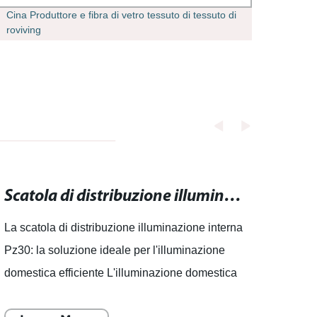
Cina Produttore e fibra di vetro tessuto di tessuto di
Grande
roviving
per im
zanzar
Scatola di distribuzione illuminazione interna Pz30: la soluzione ideale per l'illuminazione domestica efficiente
La scatola di distribuzione illuminazione interna
L'ill
Pz30: la soluzione ideale per l'illuminazione
migli
domestica efficiente L'illuminazione domestica
Un'azi
efficiente è diventata sempre più importante per
in Ci