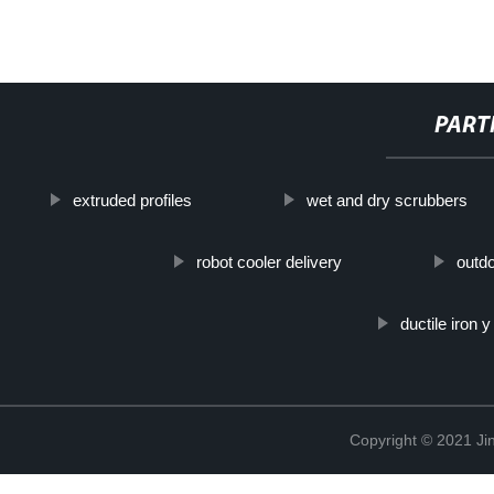
PART
extruded profiles
wet and dry scrubbers
robot cooler delivery
outdo
ductile iron 
Copyright © 2021 Jin